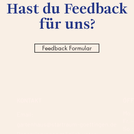
Hast du Feedback
für uns?
Feedback Formular
KONTAKT
ÖF
Mo.,
Email:
Fr. 
gartenhaus@startraum​​-goettingen.de
So.: