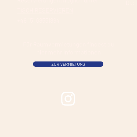
Reservierungen möglich unter:
Di.:
TISCH RESERVIEREN
+49 151 68551894
Für Raumvermietungen findest du
hier mehr Informationen
ZUR VERMIETUNG